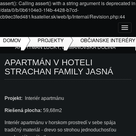
assert(): Calling assert() with a string argument is deprecated in
/data/0/b/0b6104e3-1f4b-4428-b7cd-
cb9ec3fed481/ksatelier.sk/web/Ip/Internal/Revision.php:44
Togg
navig
DOMOV
PROJEKTY
OBČIANSKE INTERÉRY
APARTMÁN LÚČKY, DEMÄNOVSKÁ DOLINA
APARTMÁN V HOTELI
STRACHAN FAMILY JASNÁ
Projekt:
Interiér apartmánu
Riešená plocha:
59,68m2
Interiér apartmánu v horskom prostredí v sebe spája
tradičný materiál - drevo so strohou jednoduchosťou