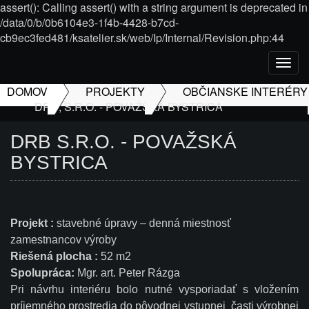
assert(): Calling assert() with a string argument is deprecated in
/data/0/b/0b6104e3-1f4b-4428-b7cd-
cb9ec3fed481/ksatelier.sk/web/Ip/Internal/Revision.php:44
Togg
navig
DOMOV
PROJEKTY
OBČIANSKE INTERÉRY
DRB, S.R.O. - POVAŽSKÁ BYSTRICA
DRB S.R.O. - POVAŽSKÁ
BYSTRICA
Projekt :
stavebné úpravy – denná miestnosť
zamestnancov výroby
Riešená plocha :
52 m2
Spolupráca:
Mgr. art. Peter Rázga
Pri návrhu interiéru bolo nutné vysporiadať s vložením
príjemného prostredia do pôvodnej vstupnej časti výrobnej