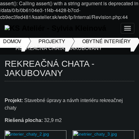
assert(): Calling assert() with a string argument is deprecated in
/data/0/b/0b6104e3-1f4b-4428-b7cd-
cb9ec3fed481/ksatelier.sk/web/Ip/Internal/Revision.php:44
Togg
navig
DOMOV
PROJEKTY
OBYTNÉ INTERIÉRY
REKREAČNÁ CHATA - JAKUBOVANY
REKREAČNÁ CHATA -
JAKUBOVANY
Projekt:
Stavebné úpravy a návrh interiéru rekreačnej
chaty
Riešená plocha:
32,9 m2