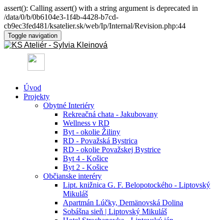
assert(): Calling assert() with a string argument is deprecated in
/data/0/b/0b6104e3-1f4b-4428-b7cd-
cb9ec3fed481/ksatelier.sk/web/Ip/Internal/Revision.php:44
Toggle navigation
Úvod
Projekty
Obytné Interiéry
Rekreačná chata - Jakubovany
Wellness v RD
Byt - okolie Žiliny
RD - Považská Bystrica
RD - okolie Považskej Bystrice
Byt 4 - Košice
Byt 2 - Košice
Občianske interéry
Lipt. knižnica G. F. Belopotockého - Liptovský
Mikuláš
Apartmán Lúčky, Demänovská Dolina
Sobášna sieň | Liptovský Mikuláš