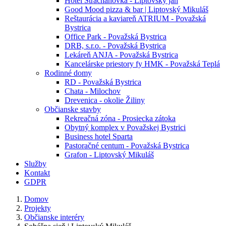
Hotel Strachanovka - Liptovský ján
Good Mood pizza & bar | Liptovský Mikuláš
Reštaurácia a kaviareň ATRIUM - Považská
Bystrica
Office Park - Považská Bystrica
DRB, s.r.o. - Považská Bystrica
Lekáreň ANJA - Považská Bystrica
Kancelárske priestory fy HMK - Považská Teplá
Rodinné domy
RD - Považská Bystrica
Chata - Milochov
Drevenica - okolie Žiliny
Občianske stavby
Rekreačná zóna - Prosiecka zátoka
Obytný komplex v Považskej Bystrici
Business hotel Sparta
Pastoračné centum - Považská Bystrica
Grafon - Liptovský Mikuláš
Služby
Kontakt
GDPR
Domov
Projekty
Občianske interéry