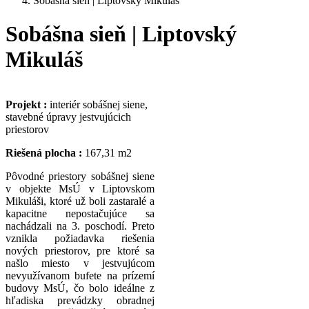
Sobášna sieň | Liptovský Mikuláš
Sobášna sieň | Liptovský
Mikuláš
Projekt :
interiér sobášnej siene,
stavebné úpravy jestvujúcich
priestorov
Riešená plocha :
167,31 m2
Pôvodné priestory sobášnej siene
v objekte MsÚ v Liptovskom
Mikuláši, ktoré už boli zastaralé a
kapacitne nepostačujúce sa
nachádzali na 3. poschodí. Preto
vznikla požiadavka riešenia
nových priestorov, pre ktoré sa
našlo miesto v jestvujúcom
nevyužívanom bufete na prízemí
budovy
MsÚ, čo bolo
ideálne z
hľadiska prevádzky obradnej