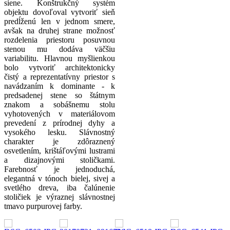
siene. Konštrukčný systém
objektu dovoľoval vytvoriť sieň
predĺženú len v jednom smere,
avšak na druhej strane možnosť
rozdelenia priestoru posuvnou
stenou mu dodáva väčšiu
variabilitu. Hlavnou myšlienkou
bolo vytvoriť architektonicky
čistý a reprezentatívny priestor s
navádzaním k dominante - k
predsadenej stene so štátnym
znakom a sobášnemu stolu
vyhotovených v materiálovom
prevedení z prírodnej dyhy a
vysokého lesku. Slávnostný
charakter je zdôraznený
osvetlením, krištáľovými lustrami
a dizajnovými stoličkami.
Farebnosť je jednoduchá,
elegantná v tónoch bielej, sivej a
svetlého dreva, iba čalúnenie
stoličiek je výraznej slávnostnej
tmavo purpurovej farby.